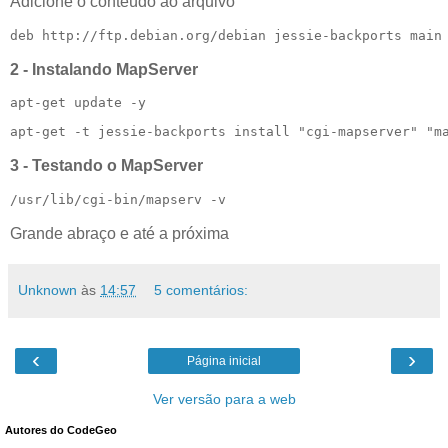
Adicione o conteúdo ao arquivo
deb http://ftp.debian.org/debian jessie-backports main
2 - Instalando MapServer
apt-get update -y
apt-get -t jessie-backports install "cgi-mapserver" "m
3 - Testando o MapServer
/usr/lib/cgi-bin/mapserv -v
Grande abraço e até a próxima
Unknown
às
14:57
5 comentários:
‹
›
Página inicial
Ver versão para a web
Autores do CodeGeo