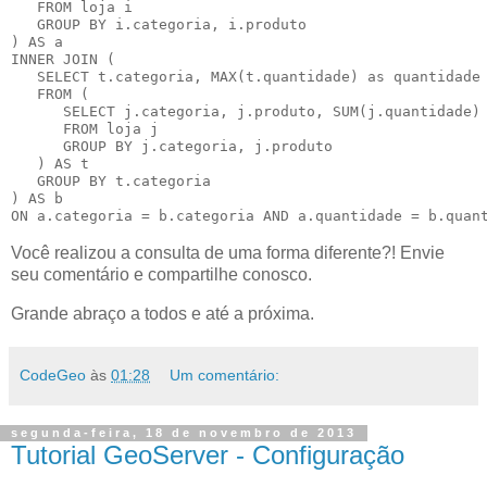
   FROM loja i

   GROUP BY i.categoria, i.produto

) AS a

INNER JOIN (

   SELECT t.categoria, MAX(t.quantidade) as quantidade

   FROM (

      SELECT j.categoria, j.produto, SUM(j.quantidade) 
      FROM loja j

      GROUP BY j.categoria, j.produto

   ) AS t

   GROUP BY t.categoria

) AS b

ON a.categoria = b.categoria AND a.quantidade = b.quan
Você realizou a consulta de uma forma diferente?! Envie
seu comentário e compartilhe conosco.
Grande abraço a todos e até a próxima.
CodeGeo
às
01:28
Um comentário:
segunda-feira, 18 de novembro de 2013
Tutorial GeoServer - Configuração