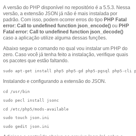
A versão do PHP disponível no repositório é a 5.5.3. Nessa
versão, a extensão JSON já não é mais instalada por
padrão. Com isso, podem ocorrer erros do tipo
PHP Fatal
error: Call to undefined function json_encode()
ou
PHP
Fatal error: Call to undefined function json_decode()
caso a aplicação utilize alguma dessas funções.
Abaixo segue o comando no qual vou instalar um PHP do
zero. Caso você já tenha feito a instalação, verifique quais
os pacotes que estão faltando.
sudo apt-get install php5 php5-gd php5-pgsql php5-cli 
Instalando e configurando a extensão do JSON.
cd /usr/bin
sudo pecl install jsonc
cd /etc/php5/mods-available
sudo touch json.ini
sudo gedit json.ini