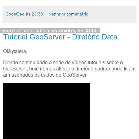
CodeGeo
às
23:39
Nenhum comentário:
quarta-feira, 13 de novembro de 2013
Tutorial GeoServer - Diretório Data
Olá galera,
Dando continuidade a série de vídeos tutoriais sobre o
GeoServer, hoje iremos alterar o diretório padrão onde ficam
armazenados os dados do GeoServer.