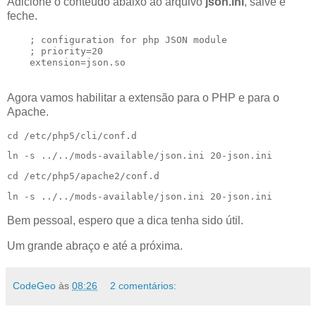
Adicione o conteúdo abaixo ao arquivo
json.ini
, salve e
feche.
    ; configuration for php JSON module

    ; priority=20

    extension=json.so

Agora vamos habilitar a extensão para o PHP e para o
Apache.
cd /etc/php5/cli/conf.d
ln -s ../../mods-available/json.ini 20-json.ini
cd /etc/php5/apache2/conf.d
ln -s ../../mods-available/json.ini 20-json.ini
Bem pessoal, espero que a dica tenha sido útil.
Um grande abraço e até a próxima.
CodeGeo
às
08:26
2 comentários: