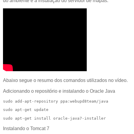
do ambiente e a instalação do servidor de mapas.
Abaixo segue o resumo dos comandos utilizados no vídeo.
Adicionando o repositório e instalando o Oracle Java
sudo add-apt-repository ppa:webupd8team/java
sudo apt-get update
sudo apt-get install oracle-java7-installer
Instalando o Tomcat 7