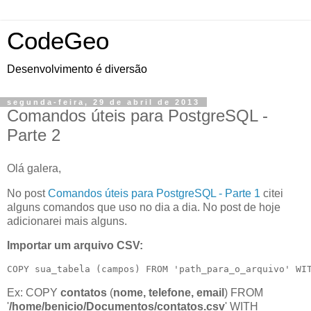
CodeGeo
Desenvolvimento é diversão
segunda-feira, 29 de abril de 2013
Comandos úteis para PostgreSQL -
Parte 2
Olá galera,
No post
Comandos úteis para PostgreSQL - Parte 1
citei
alguns comandos que uso no dia a dia. No post de hoje
adicionarei mais alguns.
Importar um arquivo CSV:
COPY sua_tabela (campos) FROM 'path_para_o_arquivo' WI
Ex: COPY
contatos
(
nome, telefone, email
) FROM
'
/home/benicio/Documentos/contatos.csv
' WITH