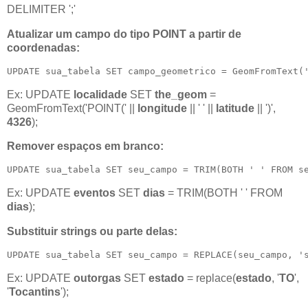
DELIMITER ';'
Atualizar um campo do tipo POINT a partir de
coordenadas:
UPDATE sua_tabela SET campo_geometrico = GeomFromText(
Ex: UPDATE
localidade
SET
the_geom
=
GeomFromText('POINT(' ||
longitude
|| ' ' ||
latitude
|| ')',
4326
);
Remover espaços em branco:
UPDATE sua_tabela SET seu_campo = TRIM(BOTH ' ' FROM s
Ex: UPDATE
eventos
SET
dias
= TRIM(BOTH ' ' FROM
dias
);
Substituir strings ou parte delas:
UPDATE sua_tabela SET seu_campo = REPLACE(seu_campo, '
Ex: UPDATE
outorgas
SET
estado
= replace(
estado
, '
TO
',
'
Tocantins
');