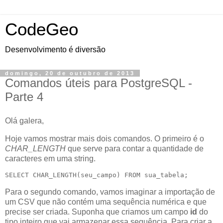
CodeGeo
Desenvolvimento é diversão
domingo, 20 de outubro de 2013
Comandos úteis para PostgreSQL -
Parte 4
Olá galera,
Hoje vamos mostrar mais dois comandos. O primeiro é o
CHAR_LENGTH
que serve para contar a quantidade de
caracteres em uma string.
SELECT CHAR_LENGTH(seu_campo) FROM sua_tabela;
Para o segundo comando, vamos imaginar a importação de
um CSV que não contém uma sequência numérica e que
precise ser criada. Suponha que criamos um campo
id
do
tipo inteiro que vai armazenar essa sequência. Para criar a