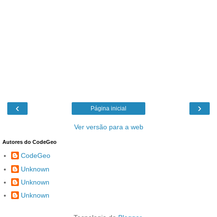
‹
›
Página inicial
Ver versão para a web
Autores do CodeGeo
CodeGeo
Unknown
Unknown
Unknown