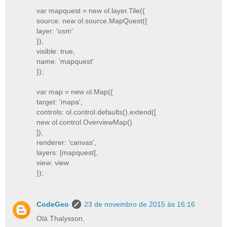
var mapquest = new ol.layer.Tile({
source: new ol.source.MapQuest({
layer: 'osm'
}),
visible: true,
name: 'mapquest'
});
var map = new ol.Map({
target: 'mapa',
controls: ol.control.defaults().extend([
new ol.control.OverviewMap()
]),
renderer: 'canvas',
layers: [mapquest],
view: view
});
CodeGeo
23 de novembro de 2015 às 16:16
Olá Thalysson,