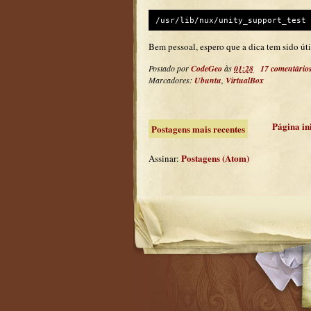
/usr/lib/nux/unity_support_test 
Bem pessoal, espero que a dica tem sido úti
Postado por
CodeGeo
às
01:28
17 comentário
Marcadores:
Ubuntu
,
VirtualBox
Página in
Postagens mais recentes
Postagens (Atom)
Assinar: