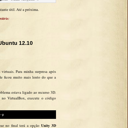
tante útil. Até a próxima.
tário:
 Ubuntu 12.10
virtuais. Para minha surpresa após
le ficou muito mais lento do que a
oblema estava ligado ao recurso 3D.
 no VirtualBox, execute o código
-p
Unity 3D
que no final terá a opção