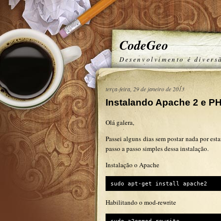
CodeGeo
Desenvolvimento é divers
terça-feira, 29 de janeiro de 2013
Instalando Apache 2 e P
Olá galera,
Passei alguns dias sem postar nada por est
passo a passo simples dessa instalação.
Instalação o Apache
sudo apt-get install apache2
Habilitando o mod-rewrite
sudo a2enmod rewrite