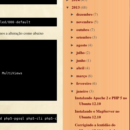
2013
(48)
▼
dezembro
(7)
►
novembro
(5)
►
led/000-default
outubro
(7)
►
mos a alteração como abaixo
setembro
(3)
►
agosto
(4)
►
julho
(2)
►
junho
(1)
►
abril
(4)
►
 MultiViews

março
(6)
►
fevereiro
(6)
►
janeiro
(3)
▼
Instalando Apache 2 e PHP 5 no
Ubuntu 12.10
Instalando o MapServer no
Ubuntu 12.10
d php5-pgsql php5-cli php5-cgi libapache2-mod-php5
Corrigindo a lentidão do