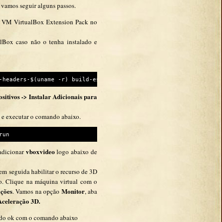
, vamos seguir alguns passos.
le VM VirtualBox Extension Pack no
alBox caso não o tenha instalado e
-headers-$(uname -r) build-essential
ositivos -> Instalar Adicionais para
l e executar o comando abaixo.
run
vboxvideo
 adicionar
logo abaixo de
em seguida habilitar o recurso de 3D
o. Clique na máquina virtual com o
ções
Monitor
. Vamos na opção
, aba
Aceleração 3D.
 tudo ok com o comando abaixo