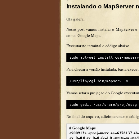
Instalando o MapServer 
Olá galera,
Nesse post vamos instalar o MapServer e c
com o Google Maps.
Executar no terminal o código abaixo
sudo apt-get install cgi-mapserv
Para checar a versão instalada, basta execut
/usr/lib/cgi-bin/mapserv -v
Vamos setar a projeção do Google executa
sudo gedit /usr/share/proj/epsg
No final do arquivo, adicionaremos o códig
# Google Maps
<900913> +proj=merc +a=6378137 +b=
+x_0=0.0 +y_0=0 +k=1.0 +units=m +nad