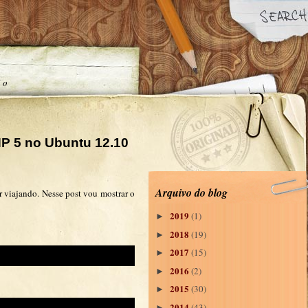
ão
HP 5 no Ubuntu 12.10
Arquivo do blog
ar viajando. Nesse post vou mostrar o
2019
(1)
►
2018
(19)
►
2017
(15)
►
2016
(2)
►
2015
(30)
►
2014
(43)
►