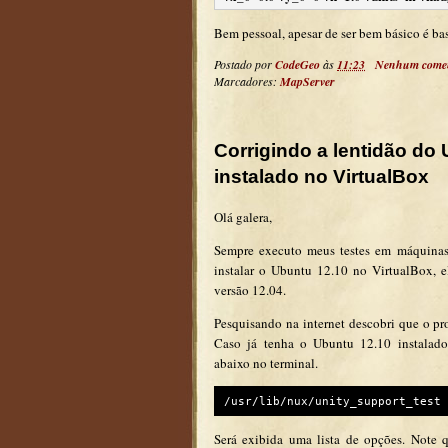
Bem pessoal, apesar de ser bem básico é bas
Postado por
CodeGeo
às
11:23
Nenhum comen
Marcadores:
MapServer
Corrigindo a lentidão do
instalado no VirtualBox
Olá galera,
Sempre executo meus testes em máquinas 
instalar o Ubuntu 12.10 no VirtualBox, e
versão 12.04.
Pesquisando na internet descobri que o pr
Caso já tenha o Ubuntu 12.10 instalado
abaixo no terminal.
/usr/lib/nux/unity_support_test 
Será exibida uma lista de opções. Note 