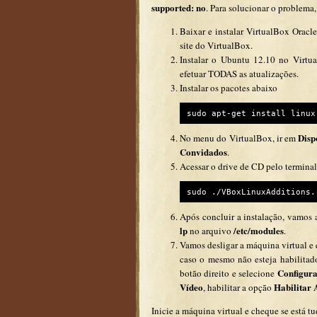
supported: no
. Para solucionar o problema
Baixar e instalar VirtualBox Orac
site do VirtualBox.
Instalar o Ubuntu 12.10 no Virtu
efetuar TODAS as atualizações.
Instalar os pacotes abaixo
sudo apt-get install linux
Disp
No menu do VirtualBox, ir em
Convidados
.
Acessar o drive de CD pelo termina
sudo ./VBoxLinuxAdditions.
Após concluir a instalação, vamos
lp
/etc/modules
no arquivo
.
Vamos desligar a máquina virtual e 
caso o mesmo não esteja habilitad
Configura
botão direito e selecione
Vídeo
Habilitar 
, habilitar a opção
Inicie a máquina virtual e cheque se está