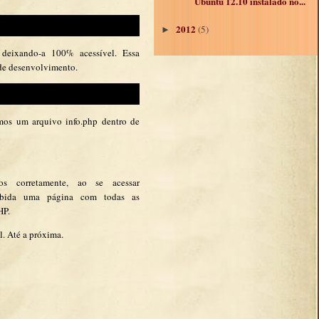
Ubuntu 12.10 instalado no...
2012
(5)
►
deixando-a 100% acessível. Essa
e de desenvolvimento.
emos um arquivo info.php dentro de
s corretamente, ao se acessar
bida uma página com todas as
HP.
l. Até a próxima.
: