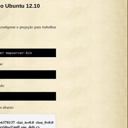
no Ubuntu 12.10
onfigurar a projeção para trabalhar
er mapserver-bin
ar
ndo
o abaixo:
6378137 +lat_ts=0.0 +lon_0=0.0
grids=@null +no_defs <>