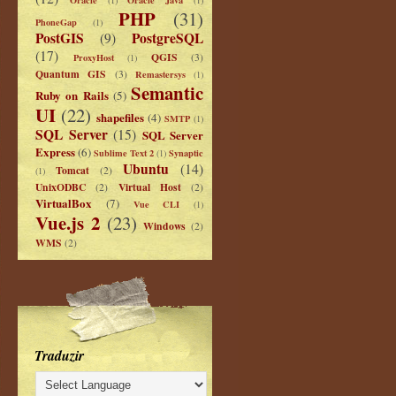
PHP
(31)
PhoneGap
(1)
PostGIS
PostgreSQL
(9)
(17)
QGIS
ProxyHost
(3)
(1)
Quantum GIS
(3)
Remastersys
(1)
Semantic
Ruby on Rails
(5)
UI
(22)
shapefiles
(4)
SMTP
(1)
SQL Server
(15)
SQL Server
Express
(6)
Sublime Text 2
Synaptic
(1)
Ubuntu
(14)
Tomcat
(2)
(1)
UnixODBC
Virtual Host
(2)
(2)
VirtualBox
(7)
Vue CLI
(1)
Vue.js 2
(23)
Windows
(2)
WMS
(2)
Traduzir