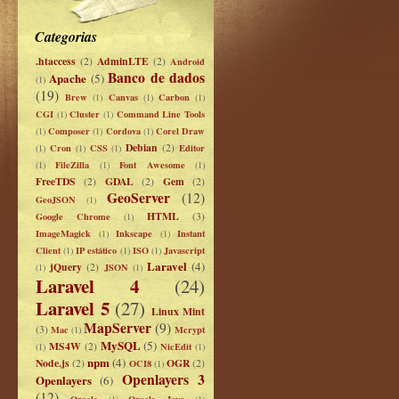
Categorias
.htaccess
AdminLTE
(2)
(2)
Android
Banco de dados
Apache
(5)
(1)
(19)
Brew
Canvas
Carbon
(1)
(1)
(1)
CGI
Cluster
Command Line Tools
(1)
(1)
Composer
Cordova
Corel Draw
(1)
(1)
(1)
Debian
Cron
CSS
(2)
Editor
(1)
(1)
(1)
FileZilla
Font Awesome
(1)
(1)
(1)
FreeTDS
GDAL
Gem
(2)
(2)
(2)
GeoServer
(12)
GeoJSON
(1)
HTML
Google Chrome
(3)
(1)
ImageMagick
Inkscape
Instant
(1)
(1)
Client
IP estático
ISO
Javascript
(1)
(1)
(1)
Laravel
(4)
jQuery
(2)
JSON
(1)
(1)
Laravel 4
(24)
Laravel 5
(27)
Linux Mint
MapServer
(9)
(3)
Mac
Mcrypt
(1)
MySQL
(5)
MS4W
(2)
NicEdit
(1)
(1)
npm
(4)
Node.js
OGR
(2)
OCI8
(2)
(1)
Openlayers 3
Openlayers
(6)
(12)
Oracle
Oracle Java
(1)
(1)