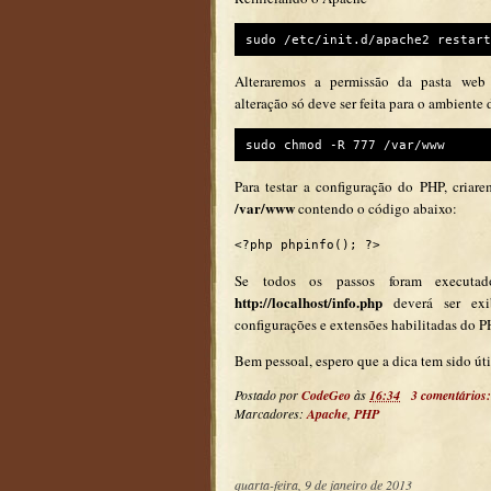
sudo /etc/init.d/apache2 restart
Alteraremos a permissão da pasta web 
alteração só deve ser feita para o ambient
sudo chmod -R 777 /var/www
Para testar a configuração do PHP, criar
/var/www
contendo o código abaixo:
Se todos os passos foram executado
http://localhost/info.php
deverá ser exi
configurações e extensões habilitadas do P
Bem pessoal, espero que a dica tem sido úti
Postado por
CodeGeo
às
16:34
3 comentários
Marcadores:
Apache
,
PHP
quarta-feira, 9 de janeiro de 2013