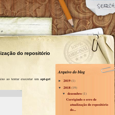
ão
lização do repositório
Arquivo do blog
apt-get
ixo ao tentar executar um
2019
(1)
►
2018
(19)
▼
dezembro
(1)
▼
Corrigindo o erro de
atualização do repositório
do...