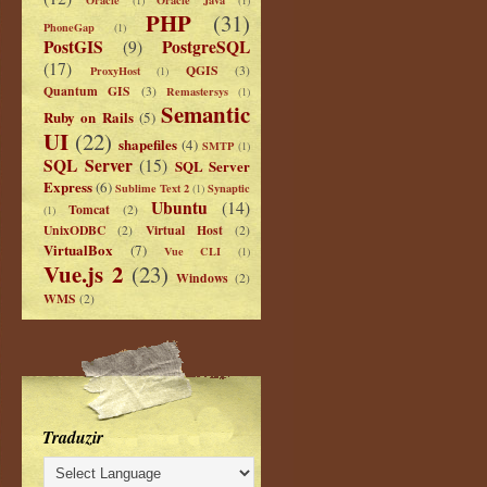
PHP
(31)
PhoneGap
(1)
PostGIS
PostgreSQL
(9)
(17)
QGIS
ProxyHost
(3)
(1)
Quantum GIS
(3)
Remastersys
(1)
Semantic
Ruby on Rails
(5)
UI
(22)
shapefiles
(4)
SMTP
(1)
SQL Server
(15)
SQL Server
Express
(6)
Sublime Text 2
Synaptic
(1)
Ubuntu
(14)
Tomcat
(2)
(1)
UnixODBC
Virtual Host
(2)
(2)
VirtualBox
(7)
Vue CLI
(1)
Vue.js 2
(23)
Windows
(2)
WMS
(2)
Traduzir