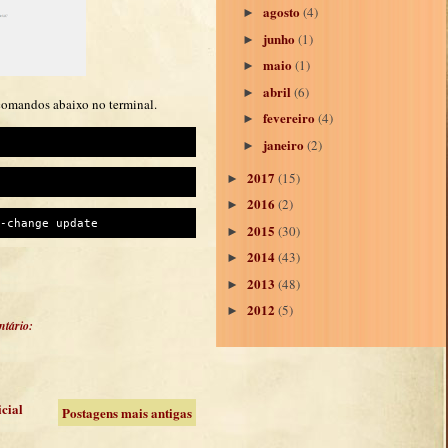
agosto
(4)
►
junho
(1)
►
maio
(1)
►
abril
(6)
►
 comandos abaixo no terminal.
fevereiro
(4)
►
janeiro
(2)
►
2017
(15)
►
2016
(2)
►
-change update
2015
(30)
►
2014
(43)
►
2013
(48)
►
2012
(5)
►
tário:
icial
Postagens mais antigas