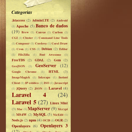
Categorias
.htaccess
AdminLTE
(2)
(2)
Android
Banco de dados
Apache
(5)
(1)
(19)
Brew
Canvas
Carbon
(1)
(1)
(1)
CGI
Cluster
Command Line Tools
(1)
(1)
Composer
Cordova
Corel Draw
(1)
(1)
(1)
Debian
Cron
CSS
(2)
Editor
(1)
(1)
(1)
FileZilla
Font Awesome
(1)
(1)
(1)
FreeTDS
GDAL
Gem
(2)
(2)
(2)
GeoServer
(12)
GeoJSON
(1)
HTML
Google Chrome
(3)
(1)
ImageMagick
Inkscape
Instant
(1)
(1)
Client
IP estático
ISO
Javascript
(1)
(1)
(1)
Laravel
(4)
jQuery
(2)
JSON
(1)
(1)
Laravel 4
(24)
Laravel 5
(27)
Linux Mint
MapServer
(9)
(3)
Mac
Mcrypt
(1)
MySQL
(5)
MS4W
(2)
NicEdit
(1)
(1)
npm
(4)
Node.js
OGR
(2)
OCI8
(2)
(1)
Openlayers 3
Openlayers
(6)
(12)
Oracle
Oracle Java
(1)
(1)