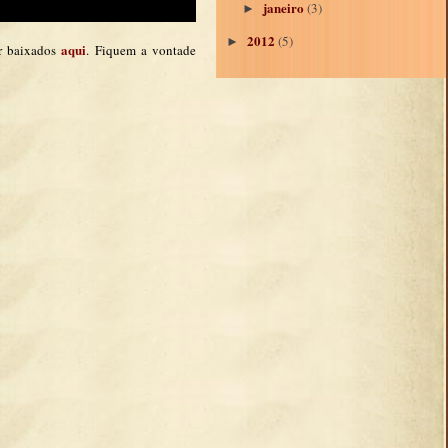
janeiro
(3)
►
2012
(5)
►
aqui
r baixados
. Fiquem a vontade