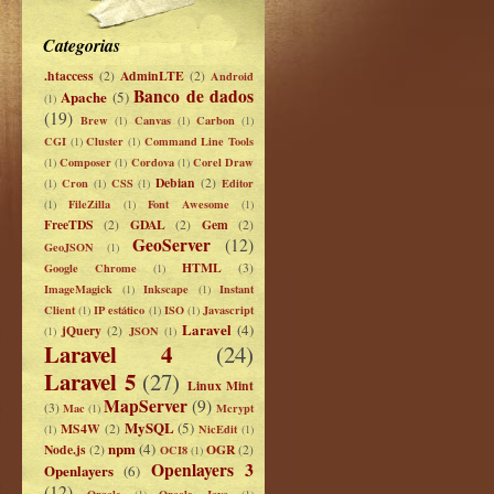
Categorias
.htaccess
AdminLTE
(2)
(2)
Android
Banco de dados
Apache
(5)
(1)
(19)
Brew
Canvas
Carbon
(1)
(1)
(1)
CGI
Cluster
Command Line Tools
(1)
(1)
Composer
Cordova
Corel Draw
(1)
(1)
(1)
Debian
Cron
CSS
(2)
Editor
(1)
(1)
(1)
FileZilla
Font Awesome
(1)
(1)
(1)
FreeTDS
GDAL
Gem
(2)
(2)
(2)
GeoServer
(12)
GeoJSON
(1)
HTML
Google Chrome
(3)
(1)
ImageMagick
Inkscape
Instant
(1)
(1)
Client
IP estático
ISO
Javascript
(1)
(1)
(1)
Laravel
(4)
jQuery
(2)
JSON
(1)
(1)
Laravel 4
(24)
Laravel 5
(27)
Linux Mint
MapServer
(9)
(3)
Mac
Mcrypt
(1)
MySQL
(5)
MS4W
(2)
NicEdit
(1)
(1)
npm
(4)
Node.js
OGR
(2)
OCI8
(2)
(1)
Openlayers 3
Openlayers
(6)
(12)
Oracle
Oracle Java
(1)
(1)