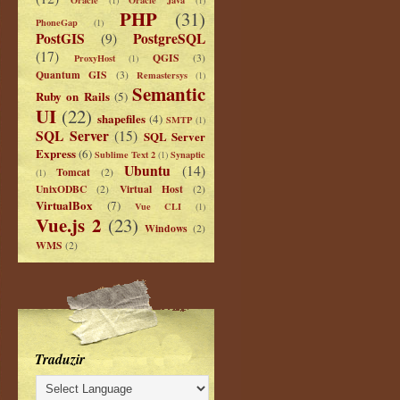
PHP
(31)
PhoneGap
(1)
PostGIS
PostgreSQL
(9)
(17)
QGIS
ProxyHost
(3)
(1)
Quantum GIS
(3)
Remastersys
(1)
Semantic
Ruby on Rails
(5)
UI
(22)
shapefiles
(4)
SMTP
(1)
SQL Server
(15)
SQL Server
Express
(6)
Sublime Text 2
Synaptic
(1)
Ubuntu
(14)
Tomcat
(2)
(1)
UnixODBC
Virtual Host
(2)
(2)
VirtualBox
(7)
Vue CLI
(1)
Vue.js 2
(23)
Windows
(2)
WMS
(2)
Traduzir