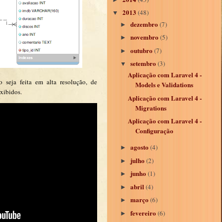
2013
(48)
▼
dezembro
(7)
►
novembro
(5)
►
outubro
(7)
►
setembro
(3)
▼
Aplicação com Laravel 4 -
seja feita em alta resolução, de
Models e Validations
xibidos.
Aplicação com Laravel 4 -
Migrations
Aplicação com Laravel 4 -
Configuração
agosto
(4)
►
julho
(2)
►
junho
(1)
►
abril
(4)
►
março
(6)
►
fevereiro
(6)
►