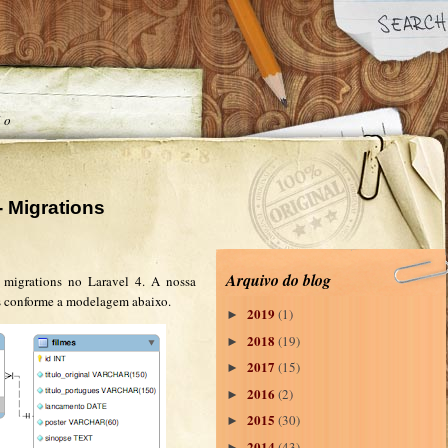
ão
- Migrations
Arquivo do blog
 migrations no Laravel 4. A nossa
es conforme a modelagem abaixo.
2019
(1)
►
2018
(19)
►
2017
(15)
►
2016
(2)
►
2015
(30)
►
2014
(43)
►